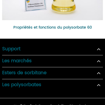
Propriétés et fonctions du polysorbate 60
Support
Les marchés
Esters de sorbitane
Les polysorbates