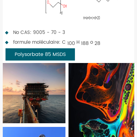
No CAS: 9005 - 70 - 3
formule moléculaire: C
H
o
100
188
28
Polysorbate 85 MSDS