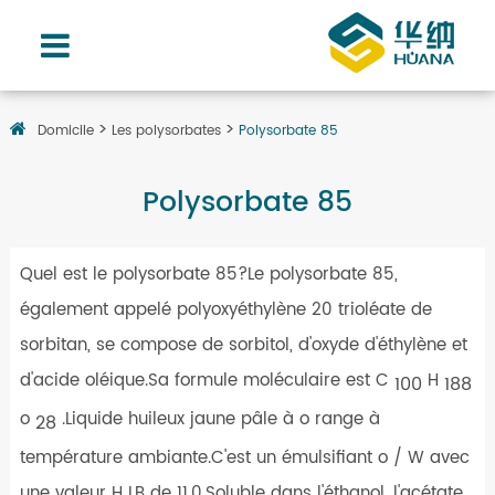
Domicile
Les polysorbates
Polysorbate 85
Polysorbate 85
Quel est le polysorbate 85?Le polysorbate 85,
également appelé polyoxyéthylène 20 trioléate de
sorbitan, se compose de sorbitol, d'oxyde d'éthylène et
d'acide oléique.Sa formule moléculaire est C
H
100
188
o
.Liquide huileux jaune pâle à o range à
28
température ambiante.C'est un émulsifiant o / W avec
une valeur H LB de 11,0.Soluble dans l'éthanol, l'acétate