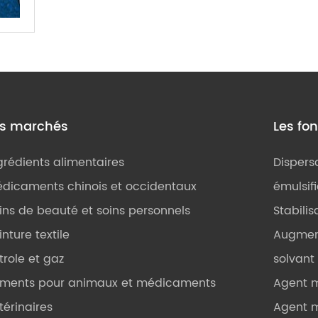
es marchés
Les fo
grédients alimentaires
Dispers
dicaments chinois et occidentaux
émulsif
ins de beauté et soins personnels
Stabilis
inture textile
Augmen
trole et gaz
solvant
iments pour animaux et médicaments
Agent 
térinaires
Agent m