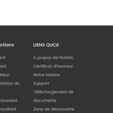
nctions
LIENS QUCK
ant
À propos de HUANA
iant
Certificat d'honneur
ateur
Notre histoire
tation du
Support
Téléchargement de
moussant
documents
ouillant
Zone de découverte