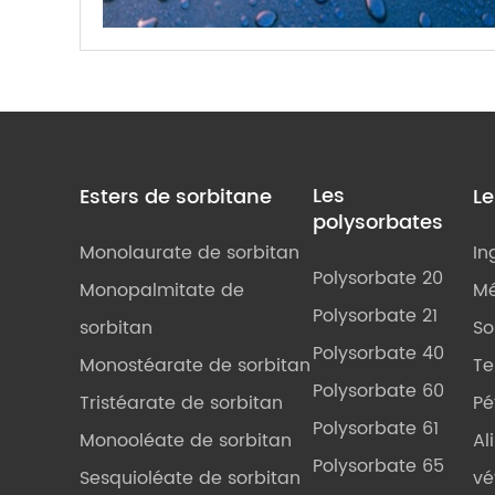
Les
Esters de sorbitane
L
polysorbates
Monolaurate de sorbitan
In
Polysorbate 20
Monopalmitate de
Mé
Polysorbate 21
sorbitan
So
Polysorbate 40
Monostéarate de sorbitan
Te
Polysorbate 60
Tristéarate de sorbitan
Pé
Polysorbate 61
Monooléate de sorbitan
Al
Polysorbate 65
Sesquioléate de sorbitan
vé