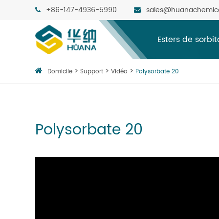
+86-147-4936-5990
sales@huanachemic
Esters de sorbi
Domicile
Support
Vidéo
Polysorbate 20
Polysorbate 20