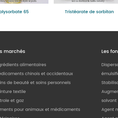
olysorbate 65
Tristéarate de sorbitan
es marchés
Les fo
grédients alimentaires
Dispers
dicaments chinois et occidentaux
émulsif
ins de beauté et soins personnels
Stabilis
inture textile
Augmen
trole et gaz
solvant
iments pour animaux et médicaments
Agent 