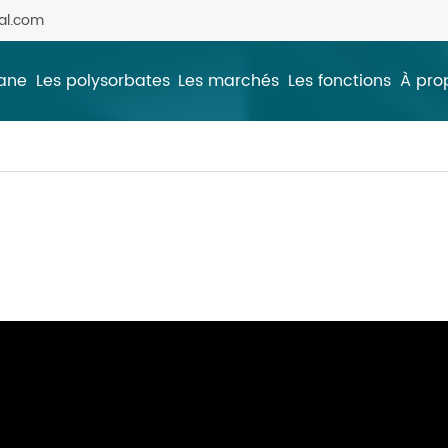
al.com
tane
Les polysorbates
Les marchés
Les fonctions
À pro