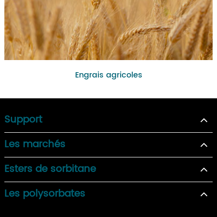
Engrais agricoles
Support
Les marchés
Esters de sorbitane
Les polysorbates